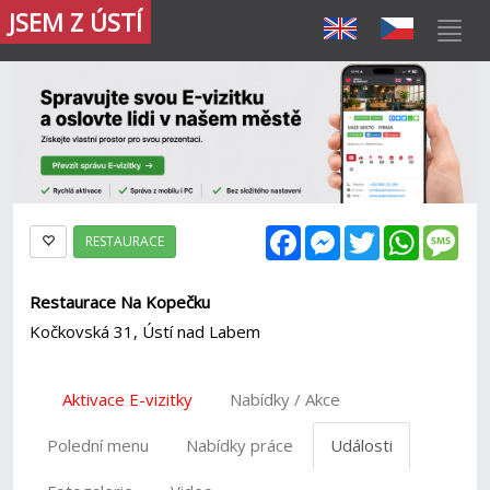
JSEM Z ÚSTÍ
Facebook
Messenger
Twitter
WhatsAp
Mes
RESTAURACE
Restaurace Na Kopečku
Kočkovská 31, Ústí nad Labem
Aktivace E-vizitky
Nabídky / Akce
Polední menu
Nabídky práce
Události