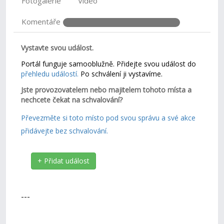
Fotogalerie
Video
Komentáře
Vystavte svou událost.
Portál funguje samooblužně. Přidejte svou událost do
přehledu událostí.
Po schválení ji vystavíme.
Jste provozovatelem nebo majitelem tohoto místa a
nechcete čekat na schvalování?
Převezměte si toto místo pod svou správu a své akce
přidávejte bez schvalování.
+ Přidat událost
---