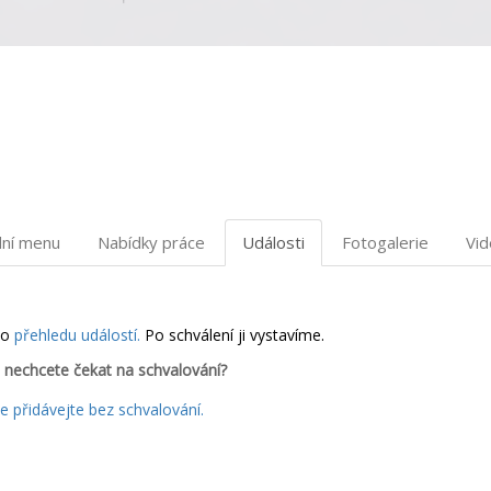
dní menu
Nabídky práce
Události
Fotogalerie
Vi
do
přehledu událostí.
Po schválení ji vystavíme.
 nechcete čekat na schvalování?
 přidávejte bez schvalování.