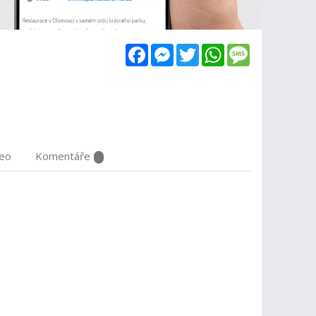
Facebook
Messenger
Twitter
WhatsApp
Message
deo
Komentáře