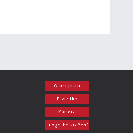
O projektu
E-vizitka
Kariéra
Logo ke stažení