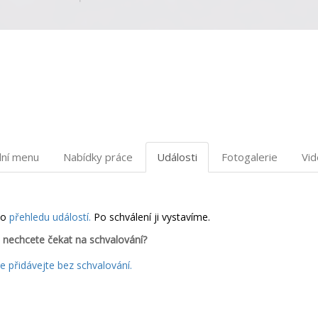
dní menu
Nabídky práce
Události
Fotogalerie
Vi
do
přehledu událostí.
Po schválení ji vystavíme.
 nechcete čekat na schvalování?
 přidávejte bez schvalování.