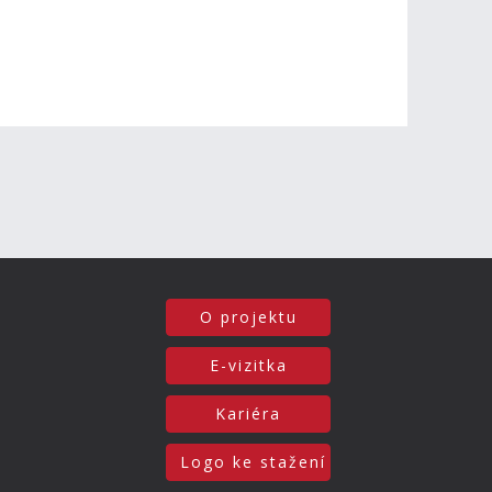
O projektu
E-vizitka
Kariéra
Logo ke stažení