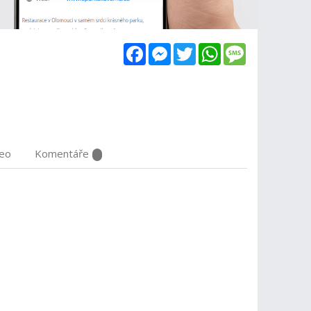
Facebook
Messenger
Twitter
WhatsApp
Message
deo
Komentáře