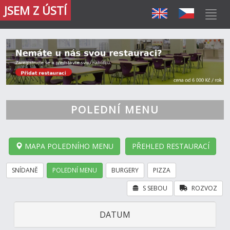
JSEM Z ÚSTÍ
POLEDNÍ MENU
MAPA POLEDNÍHO MENU
PŘEHLED RESTAURACÍ
SNÍDANĚ
POLEDNÍ MENU
BURGERY
PIZZA
S SEBOU
ROZVOZ
DATUM