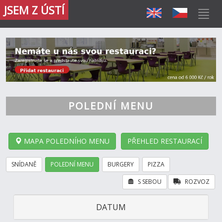
JSEM Z ÚSTÍ
POLEDNÍ MENU
MAPA POLEDNÍHO MENU
PŘEHLED RESTAURACÍ
SNÍDANĚ
POLEDNÍ MENU
BURGERY
PIZZA
S SEBOU
ROZVOZ
DATUM