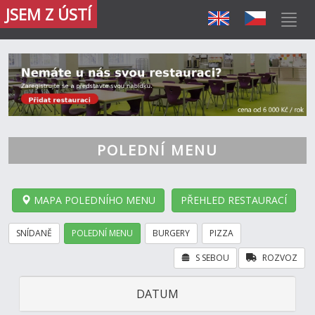
JSEM Z ÚSTÍ
POLEDNÍ MENU
MAPA POLEDNÍHO MENU
PŘEHLED RESTAURACÍ
SNÍDANĚ
POLEDNÍ MENU
BURGERY
PIZZA
S SEBOU
ROZVOZ
DATUM