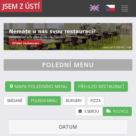
JSEM Z ÚSTÍ
POLEDNÍ MENU
MAPA POLEDNÍHO MENU
PŘEHLED RESTAURACÍ
SNÍDANĚ
POLEDNÍ MENU
BURGERY
PIZZA
S SEBOU
ROZVOZ
DATUM