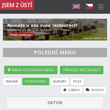
JSEM Z ÚSTÍ
POLEDNÍ MENU
MAPA POLEDNÍHO MENU
PŘEHLED RESTAURACÍ
SNÍDANĚ
POLEDNÍ MENU
BURGERY
PIZZA
S SEBOU
ROZVOZ
DATUM