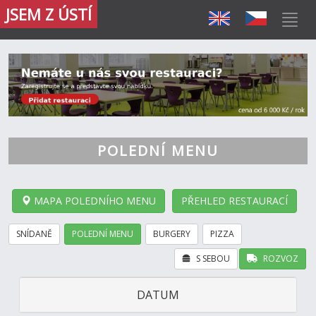
JSEM Z ÚSTÍ
POLEDNÍ MENU
MAPA POLEDNÍHO MENU
PŘEHLED RESTAURACÍ
SNÍDANĚ
POLEDNÍ MENU
BURGERY
PIZZA
S SEBOU
ROZVOZ
DATUM