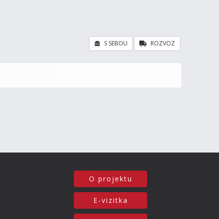
S SEBOU
ROZVOZ
O projektu
E-vizitka