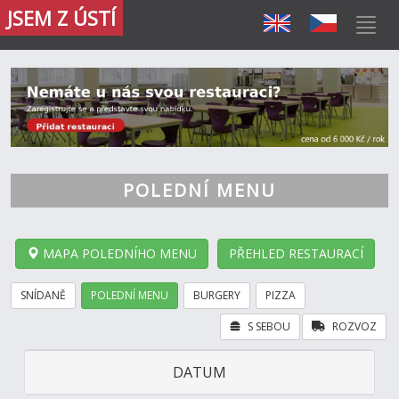
JSEM Z ÚSTÍ
POLEDNÍ MENU
MAPA POLEDNÍHO MENU
PŘEHLED RESTAURACÍ
SNÍDANĚ
POLEDNÍ MENU
BURGERY
PIZZA
S SEBOU
ROZVOZ
DATUM