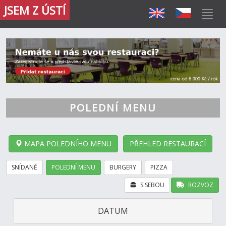
JSEM Z ÚSTÍ
POLEDNÍ MENU
MAPA POLEDNÍHO MENU
PŘEHLED RESTAURACÍ
SNÍDANĚ
POLEDNÍ MENU
BURGERY
PIZZA
S SEBOU
ROZVOZ
DATUM