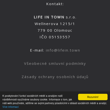
Kontakt:
LIFE IN TOWN
s.r.o.
Wellnerova 1215/1
779 00 Olomouc
IČO 05153557
E-mail:
info@lifein.town
Všeobecné smluvní podmínky
Zásady ochrany osobních údajů
K poskytování funkcí sociálních médií a analýze naší
Rozumím!
Nahoru
návštěvnosti využíváme soubory cookie. Informace o tom, jak
náš web používáte, sdílíme se svými partnery působícími v oblasti sociálních médií a analýz.
Více informací