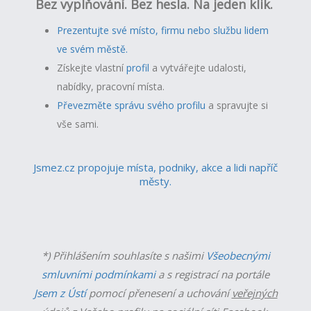
Bez vyplňování. Bez hesla. Na jeden klik.
Prezentujte své místo, firmu nebo službu lidem
ve svém městě.
Získejte vlastní
profil
a v
ytvářejte udalosti,
nabídky, pracovní místa.
Převezměte správu svého profilu
a spravujte si
vše sami.
Jsmez.cz propojuje místa, podniky, akce a lidi napříč
městy.
*) Přihlášením souhlasíte s našimi
Všeobecnými
smluvními podmínkami
a s registrací na portále
Jsem z Ústí
pomocí přenesení a uchování
veřejných