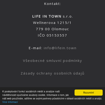
Kontakt:
LIFE IN TOWN
s.r.o.
Wellnerova 1215/1
779 00 Olomouc
IČO 05153557
E-mail:
info@lifein.town
Všeobecné smluvní podmínky
Zásady ochrany osobních údajů
K poskytování funkcí sociálních médií a analýze naší
Rozumím!
Nahoru
návštěvnosti využíváme soubory cookie. Informace o tom, jak
náš web používáte, sdílíme se svými partnery působícími v oblasti sociálních médií a analýz.
Více informací