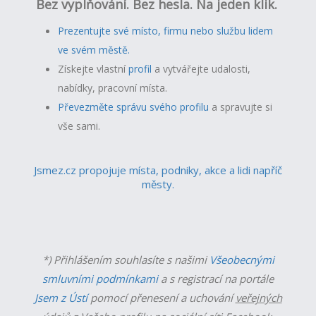
Bez vyplňování. Bez hesla. Na jeden klik.
Prezentujte své místo, firmu nebo službu lidem
ve svém městě.
Získejte vlastní
profil
a v
ytvářejte udalosti,
nabídky, pracovní místa.
Převezměte správu svého profilu
a spravujte si
vše sami.
Jsmez.cz propojuje místa, podniky, akce a lidi napříč
městy.
*) Přihlášením souhlasíte s našimi
Všeobecnými
smluvními podmínkami
a s registrací na portále
Jsem z Ústí
pomocí přenesení a uchování
veřejných