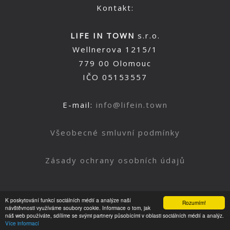
Kontakt:
LIFE IN TOWN
s.r.o.
Wellnerova 1215/1
779 00 Olomouc
IČO 05153557
E-mail:
info@lifein.town
Všeobecné smluvní podmínky
Zásady ochrany osobních údajů
K poskytování funkcí sociálních médií a analýze naší
Rozumím!
Nahoru
návštěvnosti využíváme soubory cookie. Informace o tom, jak
náš web používáte, sdílíme se svými partnery působícími v oblasti sociálních médií a analýz.
Více informací