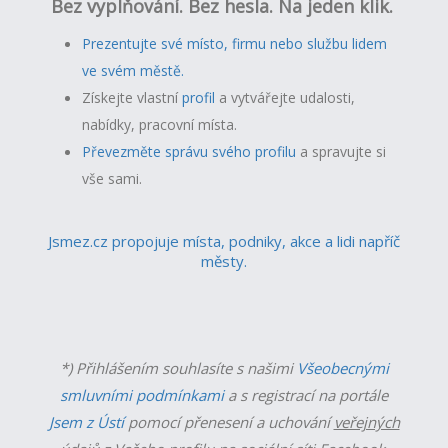
Bez vyplňování. Bez hesla. Na jeden klik.
Prezentujte své místo, firmu nebo službu lidem
ve svém městě.
Získejte vlastní
profil
a v
ytvářejte udalosti,
nabídky, pracovní místa.
Převezměte správu svého profilu
a spravujte si
vše sami.
Jsmez.cz propojuje místa, podniky, akce a lidi napříč
městy.
*) Přihlášením souhlasíte s našimi
Všeobecnými
smluvními podmínkami
a s registrací na portále
Jsem z Ústí
pomocí přenesení a uchování
veřejných