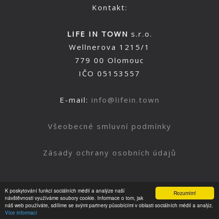
Kontakt:
LIFE IN TOWN
s.r.o.
Wellnerova 1215/1
779 00 Olomouc
IČO 05153557
E-mail:
info@lifein.town
Všeobecné smluvní podmínky
Zásady ochrany osobních údajů
K poskytování funkcí sociálních médií a analýze naší
Rozumím!
Nahoru
návštěvnosti využíváme soubory cookie. Informace o tom, jak
náš web používáte, sdílíme se svými partnery působícími v oblasti sociálních médií a analýz.
Více informací