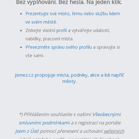
Bez vyplňování. Bez hesla. Na jeden klik.
Prezentujte své místo, firmu nebo službu lidem
ve svém městě.
Získejte vlastní
profil
a v
ytvářejte udalosti,
nabídky, pracovní místa.
Převezměte správu svého profilu
a spravujte si
vše sami.
Jsmez.cz propojuje místa, podniky, akce a lidi napříč
městy.
*) Přihlášením souhlasíte s našimi
Všeobecnými
smluvními podmínkami
a s registrací na portále
Jsem z Ústí
pomocí přenesení a uchování
veřejných