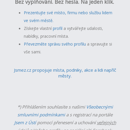
Bez vyplňování. Bez hesla. Na jeden klik.
Prezentujte své místo, firmu nebo službu lidem
ve svém městě.
Získejte vlastní
profil
a v
ytvářejte udalosti,
nabídky, pracovní místa.
Převezměte správu svého profilu
a spravujte si
vše sami.
Jsmez.cz propojuje místa, podniky, akce a lidi napříč
městy.
*) Přihlášením souhlasíte s našimi
Všeobecnými
smluvními podmínkami
a s registrací na portále
Jsem z Ústí
pomocí přenesení a uchování
veřejných