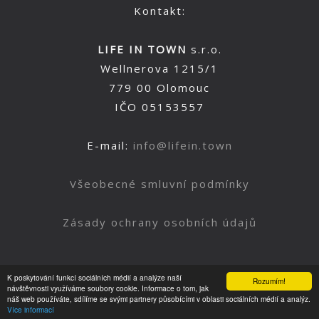
Kontakt:
LIFE IN TOWN
s.r.o.
Wellnerova 1215/1
779 00 Olomouc
IČO 05153557
E-mail:
info@lifein.town
Všeobecné smluvní podmínky
Zásady ochrany osobních údajů
K poskytování funkcí sociálních médií a analýze naší
Rozumím!
Nahoru
návštěvnosti využíváme soubory cookie. Informace o tom, jak
náš web používáte, sdílíme se svými partnery působícími v oblasti sociálních médií a analýz.
Více informací