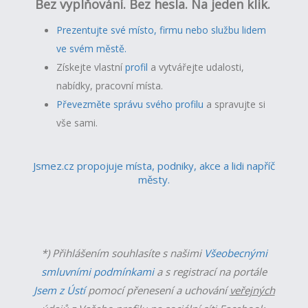
Bez vyplňování. Bez hesla. Na jeden klik.
Prezentujte své místo, firmu nebo službu lidem
ve svém městě.
Získejte vlastní
profil
a v
ytvářejte udalosti,
nabídky, pracovní místa.
Převezměte správu svého profilu
a spravujte si
vše sami.
Jsmez.cz propojuje místa, podniky, akce a lidi napříč
městy.
*) Přihlášením souhlasíte s našimi
Všeobecnými
smluvními podmínkami
a s registrací na portále
Jsem z Ústí
pomocí přenesení a uchování
veřejných