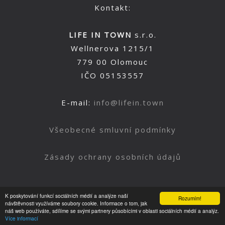
Kontakt:
LIFE IN TOWN
s.r.o.
Wellnerova 1215/1
779 00 Olomouc
IČO 05153557
E-mail:
info@lifein.town
Všeobecné smluvní podmínky
Zásady ochrany osobních údajů
K poskytování funkcí sociálních médií a analýze naší
Rozumím!
Nahoru
návštěvnosti využíváme soubory cookie. Informace o tom, jak
náš web používáte, sdílíme se svými partnery působícími v oblasti sociálních médií a analýz.
Více informací