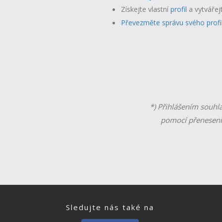
Získejte vlastní
profil
a v
ytvářej
Převezměte správu svého profi
*) Přihlášením souhl
pomocí přenesení
Sledujte nás také na