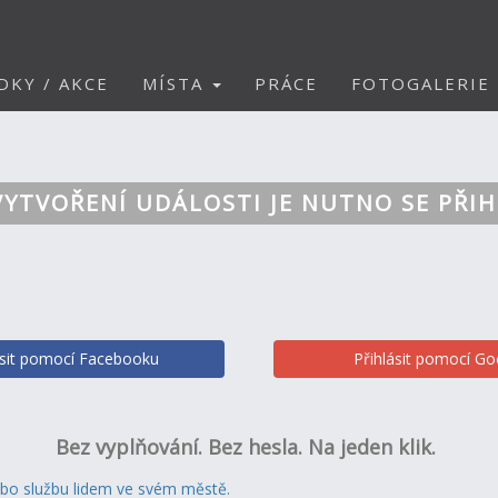
DKY / AKCE
MÍSTA
PRÁCE
FOTOGALERIE
VYTVOŘENÍ UDÁLOSTI JE NUTNO SE PŘIH
ásit pomocí Facebooku
Přihlásit pomocí Go
Bez vyplňování. Bez hesla. Na jeden klik.
ebo službu lidem ve svém městě.