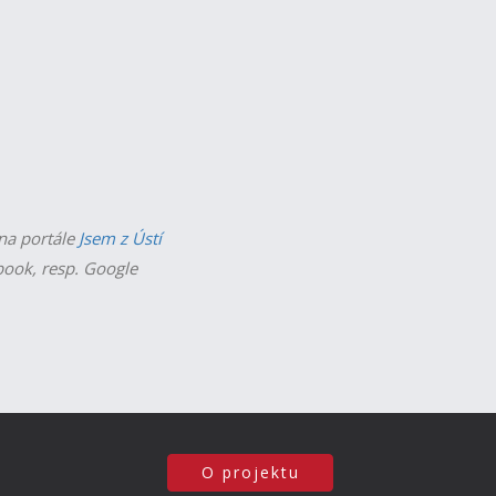
 na portále
Jsem z Ústí
ebook, resp. Google
O projektu