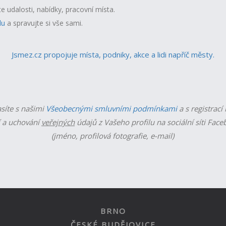
te udalosti, nabídky, pracovní místa.
lu
a spravujte si vše sami.
Jsmez.cz propojuje místa, podniky, akce a lidi napříč městy.
asíte s našimi
Všeobecnými smluvními podmínkami
a s registrací
 a uchování
veřejných
údajů z Vašeho profilu na sociální síti Fac
(jméno, profilová fotografie, e-mail)
BRNO
ČESKÉ BUDĚJOVICE