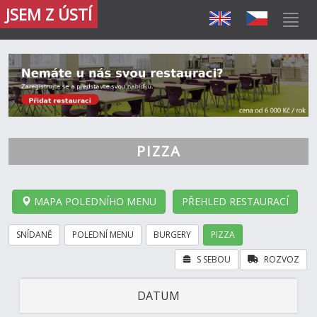
JSEM Z ÚSTÍ
PIZZA
MAPA POLEDNÍHO MENU
PŘEHLED RESTAURACÍ
SNÍDANĚ
POLEDNÍ MENU
BURGERY
PIZZA
S SEBOU
ROZVOZ
DATUM