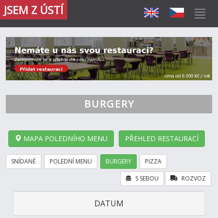
JSEM Z ÚSTÍ
BURGERY
MAPA POLEDNÍHO MENU
PŘEHLED RESTAURACÍ
SNÍDANĚ
POLEDNÍ MENU
BURGERY
PIZZA
S SEBOU
ROZVOZ
DATUM