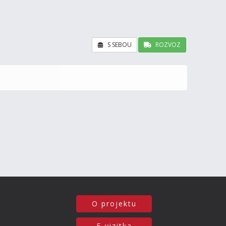
S SEBOU
ROZVOZ
O projektu
E-vizitka