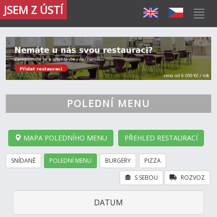
JSEM Z ÚSTÍ
POLEDNÍ MENU
MAPA POLEDNÍHO MENU
PŘEHLED RESTAURACÍ
SNÍDANĚ
POLEDNÍ MENU
BURGERY
PIZZA
S SEBOU
ROZVOZ
DATUM