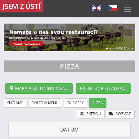
JSEM Z ÚSTÍ
PIZZA
MAPA POLEDNÍHO MENU
PŘEHLED RESTAURACÍ
SNÍDANĚ
POLEDNÍ MENU
BURGERY
PIZZA
S SEBOU
ROZVOZ
DATUM