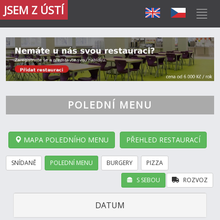
JSEM Z ÚSTÍ
POLEDNÍ MENU
MAPA POLEDNÍHO MENU
PŘEHLED RESTAURACÍ
SNÍDANĚ
POLEDNÍ MENU
BURGERY
PIZZA
S SEBOU
ROZVOZ
DATUM