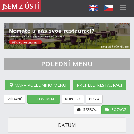
JSEM Z ÚSTÍ
POLEDNÍ MENU
MAPA POLEDNÍHO MENU
PŘEHLED RESTAURACÍ
SNÍDANĚ
POLEDNÍ MENU
BURGERY
PIZZA
S SEBOU
ROZVOZ
DATUM