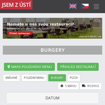
JSEM Z ÚSTÍ
BURGERY
MAPA POLEDNÍHO MENU
PŘEHLED RESTAURACÍ
SNÍDANĚ
POLEDNÍ MENU
BURGERY
PIZZA
S SEBOU
ROZVOZ
DATUM