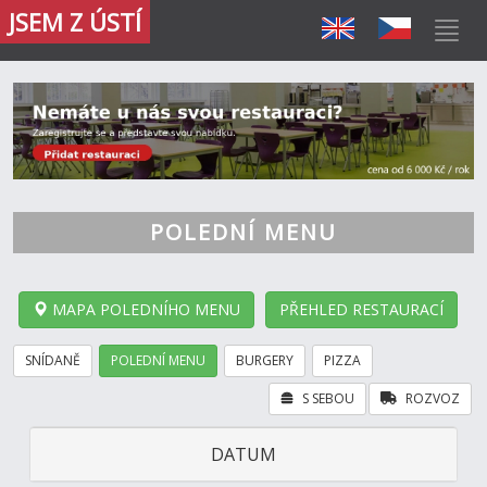
JSEM Z ÚSTÍ
POLEDNÍ MENU
MAPA POLEDNÍHO MENU
PŘEHLED RESTAURACÍ
SNÍDANĚ
POLEDNÍ MENU
BURGERY
PIZZA
S SEBOU
ROZVOZ
DATUM