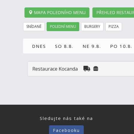
MAPA POLEDNÍHO MENU
PŘEHLED RESTAUR
SNÍDANĚ
POLEDNÍ MENU
BURGERY
PIZZA
DNES
SO 8.8.
NE 9.8.
PO 10.8.
Restaurace Kocanda
Sledujte nás také na
Facebooku