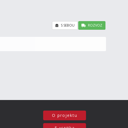
S SEBOU
ROZVOZ
O projektu
E-vizitka