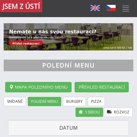
JSEM Z ÚSTÍ
POLEDNÍ MENU
MAPA POLEDNÍHO MENU
PŘEHLED RESTAURACÍ
SNÍDANĚ
POLEDNÍ MENU
BURGERY
PIZZA
S SEBOU
ROZVOZ
DATUM