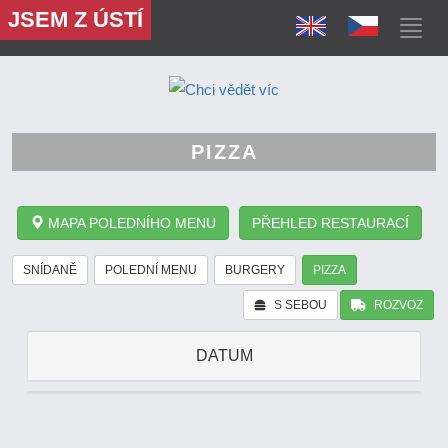
JSEM Z ÚSTÍ
PIZZA
MAPA POLEDNÍHO MENU
PŘEHLED RESTAURACÍ
SNÍDANĚ
POLEDNÍ MENU
BURGERY
PIZZA
S SEBOU
ROZVOZ
DATUM