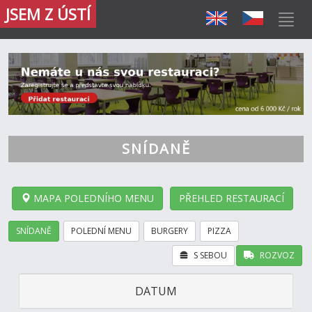
JSEM Z ÚSTÍ
SNÍDANĚ
MAPA POLEDNÍHO MENU
PŘEHLED RESTAURACÍ
SNÍDANĚ
POLEDNÍ MENU
BURGERY
PIZZA
S SEBOU
ROZVOZ
DATUM