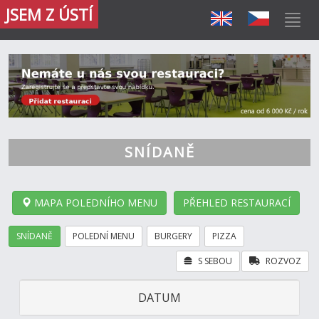
JSEM Z ÚSTÍ
SNÍDANĚ
MAPA POLEDNÍHO MENU
PŘEHLED RESTAURACÍ
SNÍDANĚ
POLEDNÍ MENU
BURGERY
PIZZA
S SEBOU
ROZVOZ
DATUM