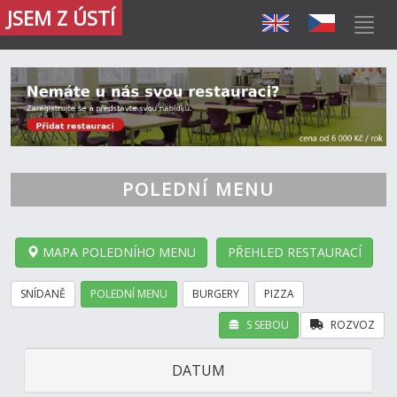
JSEM Z ÚSTÍ
POLEDNÍ MENU
MAPA POLEDNÍHO MENU
PŘEHLED RESTAURACÍ
SNÍDANĚ
POLEDNÍ MENU
BURGERY
PIZZA
S SEBOU
ROZVOZ
DATUM