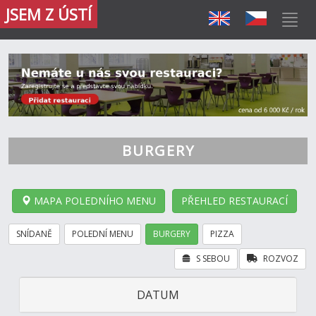
JSEM Z ÚSTÍ
BURGERY
MAPA POLEDNÍHO MENU
PŘEHLED RESTAURACÍ
SNÍDANĚ
POLEDNÍ MENU
BURGERY
PIZZA
S SEBOU
ROZVOZ
DATUM