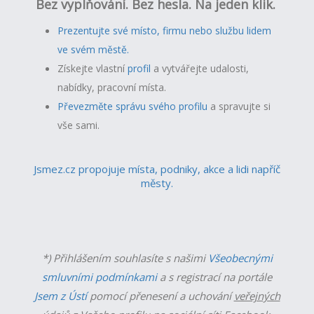
Bez vyplňování. Bez hesla. Na jeden klik.
Prezentujte své místo, firmu nebo službu lidem
ve svém městě.
Získejte vlastní
profil
a v
ytvářejte udalosti,
nabídky, pracovní místa.
Převezměte správu svého profilu
a spravujte si
vše sami.
Jsmez.cz propojuje místa, podniky, akce a lidi napříč
městy.
*) Přihlášením souhlasíte s našimi
Všeobecnými
smluvními podmínkami
a s registrací na portále
Jsem z Ústí
pomocí přenesení a uchování
veřejných