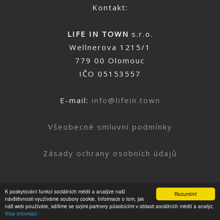
Kontakt:
LIFE IN TOWN
s.r.o.
Wellnerova 1215/1
779 00 Olomouc
IČO 05153557
E-mail:
info@lifein.town
Všeobecné smluvní podmínky
Zásady ochrany osobních údajů
K poskytování funkcí sociálních médií a analýze naší
Rozumím!
Nahoru
návštěvnosti využíváme soubory cookie. Informace o tom, jak
náš web používáte, sdílíme se svými partnery působícími v oblasti sociálních médií a analýz.
Více informací