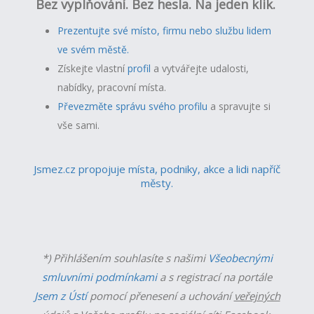
Bez vyplňování. Bez hesla. Na jeden klik.
Prezentujte své místo, firmu nebo službu lidem
ve svém městě.
Získejte vlastní
profil
a v
ytvářejte udalosti,
nabídky, pracovní místa.
Převezměte správu svého profilu
a spravujte si
vše sami.
Jsmez.cz propojuje místa, podniky, akce a lidi napříč
městy.
*) Přihlášením souhlasíte s našimi
Všeobecnými
smluvními podmínkami
a s registrací na portále
Jsem z Ústí
pomocí přenesení a uchování
veřejných