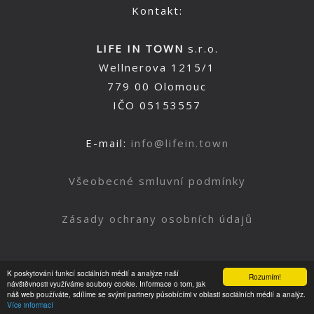
Kontakt:
LIFE IN TOWN
s.r.o.
Wellnerova 1215/1
779 00 Olomouc
IČO 05153557
E-mail:
info@lifein.town
Všeobecné smluvní podmínky
Zásady ochrany osobních údajů
K poskytování funkcí sociálních médií a analýze naší
Rozumím!
Nahoru
návštěvnosti využíváme soubory cookie. Informace o tom, jak
náš web používáte, sdílíme se svými partnery působícími v oblasti sociálních médií a analýz.
Více informací