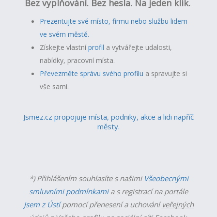
Bez vyplňování. Bez hesla. Na jeden klik.
Prezentujte své místo, firmu nebo službu lidem
ve svém městě.
Získejte vlastní
profil
a v
ytvářejte udalosti,
nabídky, pracovní místa.
Převezměte správu svého profilu
a spravujte si
vše sami.
Jsmez.cz propojuje místa, podniky, akce a lidi napříč
městy.
*) Přihlášením souhlasíte s našimi
Všeobecnými
smluvními podmínkami
a s registrací na portále
Jsem z Ústí
pomocí přenesení a uchování
veřejných