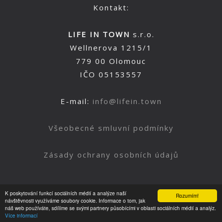
Kontakt:
LIFE IN TOWN
s.r.o.
Wellnerova 1215/1
779 00 Olomouc
IČO 05153557
E-mail:
info@lifein.town
Všeobecné smluvní podmínky
Zásady ochrany osobních údajů
K poskytování funkcí sociálních médií a analýze naší
Rozumím!
Nahoru
návštěvnosti využíváme soubory cookie. Informace o tom, jak
náš web používáte, sdílíme se svými partnery působícími v oblasti sociálních médií a analýz.
Více informací