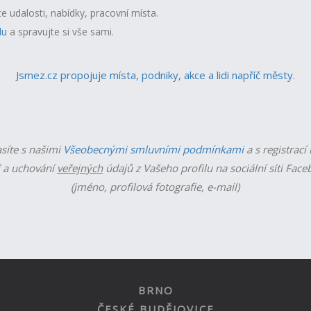
te udalosti, nabídky, pracovní místa.
lu
a spravujte si vše sami.
Jsmez.cz propojuje místa, podniky, akce a lidi napříč městy.
asíte s našimi
Všeobecnými smluvními podmínkami
a s registrací
 a uchování
veřejných
údajů z Vašeho profilu na sociální síti Fac
(jméno, profilová fotografie, e-mail)
BRNO
ČESKÉ BUDĚJOVICE