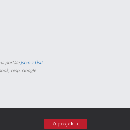
 na portále
Jsem z Ústí
ebook, resp. Google
O projektu