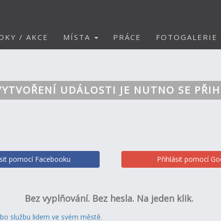
DKY / AKCE
MÍSTA
PRÁCE
FOTOGALERIE
VYTVOŘENÍ UDÁLOSTI JE NUTNO SE PŘIH
ásit pomocí Facebooku
Přihlásit pomocí Go
Bez vyplňování. Bez hesla. Na jeden klik.
ebo službu lidem ve svém městě.