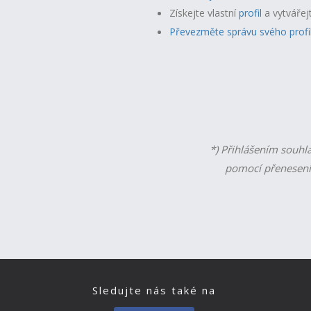
Získejte vlastní
profil
a v
ytvářej
Převezměte správu svého profi
*) Přihlášením souhl
pomocí přenesení
Sledujte nás také na