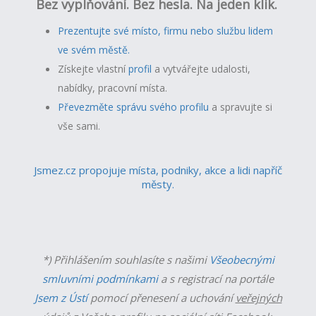
Bez vyplňování. Bez hesla. Na jeden klik.
Prezentujte své místo, firmu nebo službu lidem
ve svém městě.
Získejte vlastní
profil
a v
ytvářejte udalosti,
nabídky, pracovní místa.
Převezměte správu svého profilu
a spravujte si
vše sami.
Jsmez.cz propojuje místa, podniky, akce a lidi napříč
městy.
*) Přihlášením souhlasíte s našimi
Všeobecnými
smluvními podmínkami
a s registrací na portále
Jsem z Ústí
pomocí přenesení a uchování
veřejných