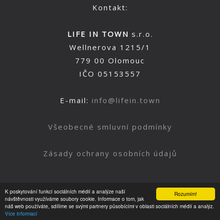
Kontakt:
LIFE IN TOWN
s.r.o.
Wellnerova 1215/1
779 00 Olomouc
IČO 05153557
E-mail:
info@lifein.town
Všeobecné smluvní podmínky
Zásady ochrany osobních údajů
K poskytování funkcí sociálních médií a analýze naší
Rozumím!
Nahoru
návštěvnosti využíváme soubory cookie. Informace o tom, jak
náš web používáte, sdílíme se svými partnery působícími v oblasti sociálních médií a analýz.
Více informací