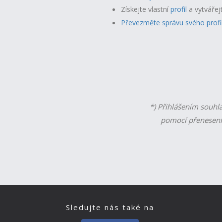
Získejte vlastní
profil
a v
ytvářej
Převezměte správu svého profi
*) Přihlášením souhl
pomocí přenesení
Sledujte nás také na