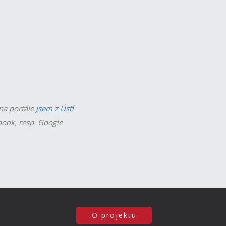
 na portále
Jsem z Ústí
ebook, resp. Google
O projektu