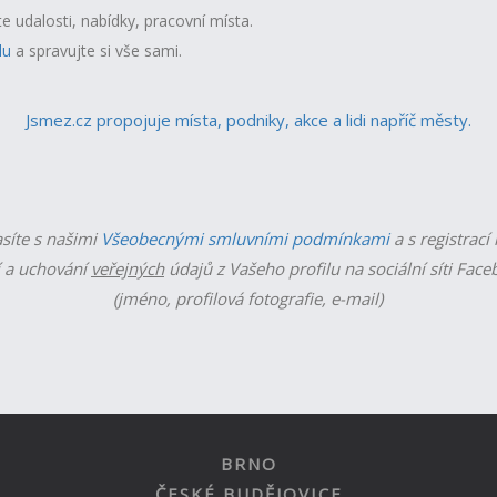
te udalosti, nabídky, pracovní místa.
lu
a spravujte si vše sami.
Jsmez.cz propojuje místa, podniky, akce a lidi napříč městy.
asíte s našimi
Všeobecnými smluvními podmínkami
a s registrací
 a uchování
veřejných
údajů z Vašeho profilu na sociální síti Fac
(jméno, profilová fotografie, e-mail)
BRNO
ČESKÉ BUDĚJOVICE