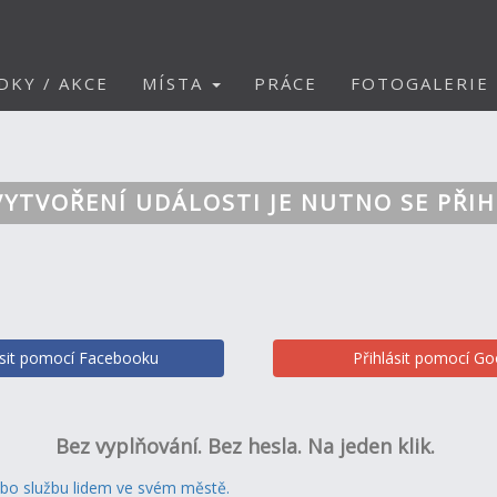
DKY / AKCE
MÍSTA
PRÁCE
FOTOGALERIE
VYTVOŘENÍ UDÁLOSTI JE NUTNO SE PŘIH
ásit pomocí Facebooku
Přihlásit pomocí Go
Bez vyplňování. Bez hesla. Na jeden klik.
ebo službu lidem ve svém městě.