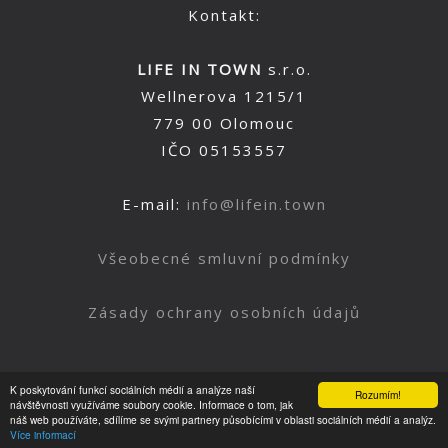
Kontakt:
LIFE IN TOWN
s.r.o.
Wellnerova 1215/1
779 00 Olomouc
IČO 05153557
E-mail:
info@lifein.town
Všeobecné smluvní podmínky
Zásady ochrany osobních údajů
K poskytování funkcí sociálních médií a analýze naší
Rozumím!
Nahoru
návštěvnosti využíváme soubory cookie. Informace o tom, jak
náš web používáte, sdílíme se svými partnery působícími v oblasti sociálních médií a analýz.
Více informací