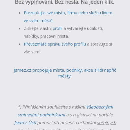
Bez vyplňování. Bez hesla. Na jeden klik.
Prezentujte své místo, firmu nebo službu lidem
ve svém městě.
Získejte vlastní
profil
a v
ytvářejte udalosti,
nabídky, pracovní místa.
Převezměte správu svého profilu
a spravujte si
vše sami.
Jsmez.cz propojuje místa, podniky, akce a lidi napříč
městy.
*) Přihlášením souhlasíte s našimi
Všeobecnými
smluvními podmínkami
a s registrací na portále
Jsem z Ústí
pomocí přenesení a uchování
veřejných