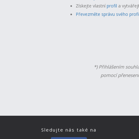
Získejte vlastní
profil
a v
ytvářej
Převezměte správu svého profi
*) Přihlášením souhl
pomocí přenesení
Sledujte nás také na