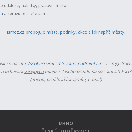
te udalosti, nabídky, pracovní místa.
lu
a spravujte si vše sami.
Jsmez.cz propojuje místa, podniky, akce a lidi napříč městy.
asíte s našimi
Všeobecnými smluvními podmínkami
a s registrací
 a uchování
veřejných
údajů z Vašeho profilu na sociální síti Fac
(jméno, profilová fotografie, e-mail)
BRNO
ČESKÉ BUDĚJOVICE