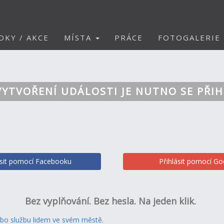
DKY / AKCE
MÍSTA
PRÁCE
FOTOGALERIE
VYTVOŘENÍ UDÁLOSTI JE NUTNO SE PŘIH
ásit pomocí Facebooku
Přihlásit pomocí Go
Bez vyplňování. Bez hesla. Na jeden klik.
ebo službu lidem ve svém městě.