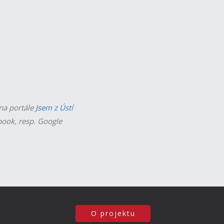
 na portále
Jsem z Ústí
ebook, resp. Google
O projektu