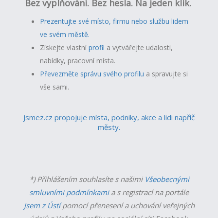
Bez vyplňování. Bez hesla. Na jeden klik.
Prezentujte své místo, firmu nebo službu lidem
ve svém městě.
Získejte vlastní
profil
a v
ytvářejte udalosti,
nabídky, pracovní místa.
Převezměte správu svého profilu
a spravujte si
vše sami.
Jsmez.cz propojuje místa, podniky, akce a lidi napříč
městy.
*) Přihlášením souhlasíte s našimi
Všeobecnými
smluvními podmínkami
a s registrací na portále
Jsem z Ústí
pomocí přenesení a uchování
veřejných