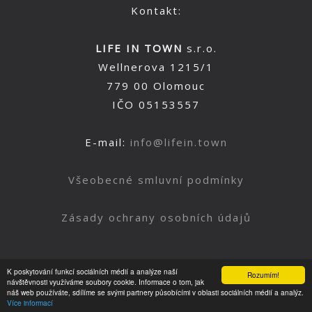
Kontakt:
LIFE IN TOWN
s.r.o.
Wellnerova 1215/1
779 00 Olomouc
IČO 05153557
E-mail:
info@lifein.town
Všeobecné smluvní podmínky
Zásady ochrany osobních údajů
K poskytování funkcí sociálních médií a analýze naší
Rozumím!
Nahoru
návštěvnosti využíváme soubory cookie. Informace o tom, jak
náš web používáte, sdílíme se svými partnery působícími v oblasti sociálních médií a analýz.
Více informací