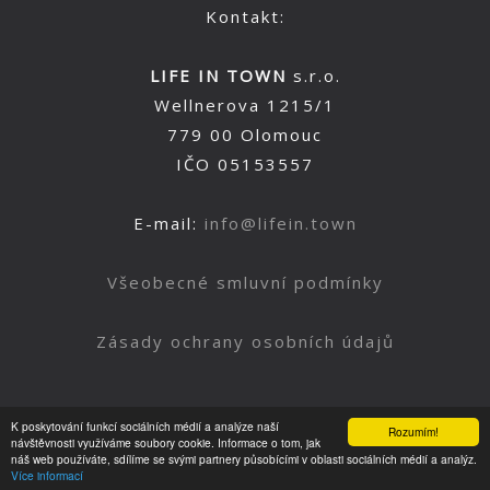
Kontakt:
LIFE IN TOWN
s.r.o.
Wellnerova 1215/1
779 00 Olomouc
IČO 05153557
E-mail:
info@lifein.town
Všeobecné smluvní podmínky
Zásady ochrany osobních údajů
K poskytování funkcí sociálních médií a analýze naší
Rozumím!
Nahoru
návštěvnosti využíváme soubory cookie. Informace o tom, jak
náš web používáte, sdílíme se svými partnery působícími v oblasti sociálních médií a analýz.
Více informací