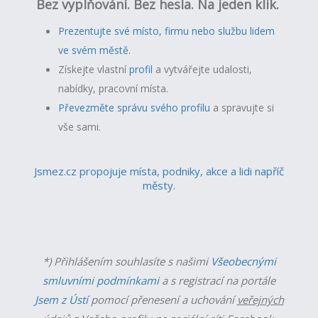
Bez vyplňování. Bez hesla. Na jeden klik.
Prezentujte své místo, firmu nebo službu lidem
ve svém městě.
Získejte vlastní
profil
a v
ytvářejte udalosti,
nabídky, pracovní místa.
Převezměte správu svého profilu
a spravujte si
vše sami.
Jsmez.cz propojuje místa, podniky, akce a lidi napříč
městy.
*) Přihlášením souhlasíte s našimi
Všeobecnými
smluvními podmínkami
a s registrací na portále
Jsem z Ústí
pomocí přenesení a uchování
veřejných