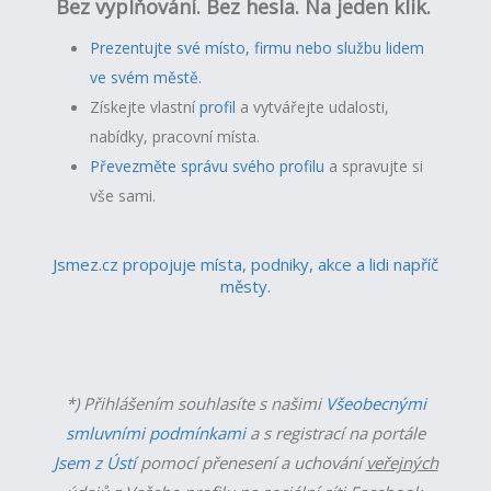
Bez vyplňování. Bez hesla. Na jeden klik.
Prezentujte své místo, firmu nebo službu lidem
ve svém městě.
Získejte vlastní
profil
a v
ytvářejte udalosti,
nabídky, pracovní místa.
Převezměte správu svého profilu
a spravujte si
vše sami.
Jsmez.cz propojuje místa, podniky, akce a lidi napříč
městy.
*) Přihlášením souhlasíte s našimi
Všeobecnými
smluvními podmínkami
a s registrací na portále
Jsem z Ústí
pomocí přenesení a uchování
veřejných