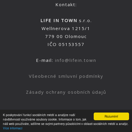
Kontakt:
LIFE IN TOWN
s.r.o.
Wellnerova 1215/1
779 00 Olomouc
IČO 05153557
E-mail:
info@lifein.town
Všeobecné smluvní podmínky
Zásady ochrany osobních údajů
K poskytování funkcí sociálních médií a analýze naší
Rozumím!
Nahoru
návštěvnosti využíváme soubory cookie. Informace o tom, jak
náš web používáte, sdílíme se svými partnery působícími v oblasti sociálních médií a analýz.
Více informací