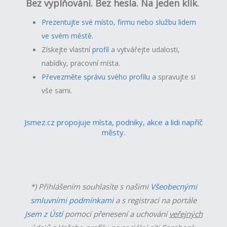
Bez vyplňování. Bez hesla. Na jeden klik.
Prezentujte své místo, firmu nebo službu lidem
ve svém městě.
Získejte vlastní
profil
a v
ytvářejte udalosti,
nabídky, pracovní místa.
Převezměte správu svého profilu
a spravujte si
vše sami.
Jsmez.cz propojuje místa, podniky, akce a lidi napříč
městy.
*) Přihlášením souhlasíte s našimi
Všeobecnými
smluvními podmínkami
a s registrací na portále
Jsem z Ústí
pomocí přenesení a uchování
veřejných