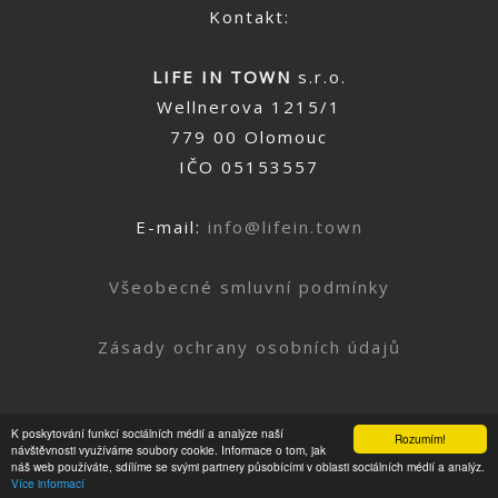
Kontakt:
LIFE IN TOWN
s.r.o.
Wellnerova 1215/1
779 00 Olomouc
IČO 05153557
E-mail:
info@lifein.town
Všeobecné smluvní podmínky
Zásady ochrany osobních údajů
K poskytování funkcí sociálních médií a analýze naší
Rozumím!
Nahoru
návštěvnosti využíváme soubory cookie. Informace o tom, jak
náš web používáte, sdílíme se svými partnery působícími v oblasti sociálních médií a analýz.
Více informací